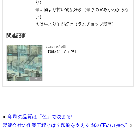
り）
辛い物より甘い物が好き（辛さの旨みがわからな
い）
肉は牛より羊が好き（ラムチョップ最高）
関連記事
2025年9月5日
【製版に『AI』?!】
コラム
«
印刷の品質は「色」で決まる!
製版会社の作業工程とは？印刷を支える“縁の下の力持ち”
»