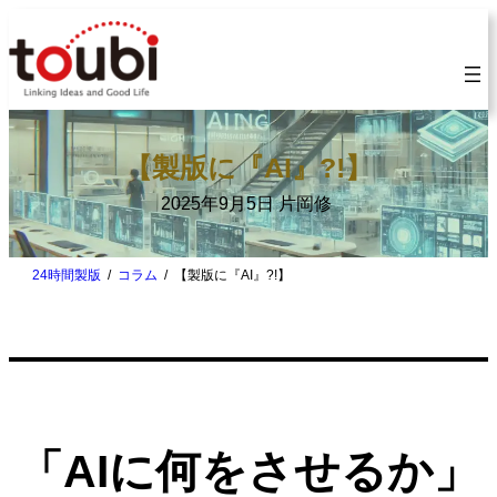
内
容
を
ス
キ
【製版に『AI』?!】
ッ
2025年9月5日
片岡修
プ
24時間製版
コラム
【製版に『AI』?!】
「AIに何をさせるか」